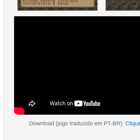
Download (jogo traduzido em PT-BR):
Cliqu