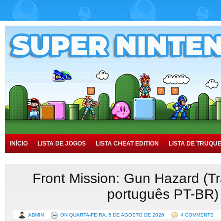
INÍCIO
LISTA DE JOGOS
LISTA CHEAT EDITION
LISTA DE TRUQU
TUTORIAIS
HISTÓRIA
Front Mission: Gun Hazard (T
português PT-BR)
ADMIN
ON QUARTA-FEIRA, 5 DE AGOSTO DE 2026
4 COMMENTS