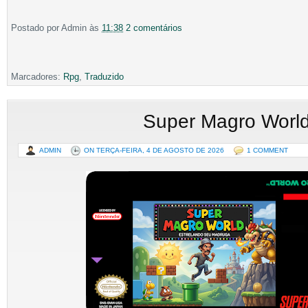
Postado por
Admin
às
11:38
2 comentários
Marcadores:
Rpg
,
Traduzido
Super Magro Worl
ADMIN
ON TERÇA-FEIRA, 4 DE AGOSTO DE 2026
1 COMMENT