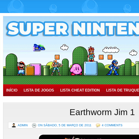
INÍCIO
LISTA DE JOGOS
LISTA CHEAT EDITION
LISTA DE TRUQU
TUTORIAIS
HISTÓRIA
Earthworm Jim 1
ADMIN
ON SÁBADO, 5 DE MARÇO DE 2011
4 COMMENTS