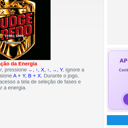
AP
ação da Energia
ir, pressione
,
, X,
,
, Y.
Ignore a
Cont
←
↑
↑
→
sione
A + Y, B + X.
Durante o jogo,
acesso a tela de seleção de fases e
r a energia.