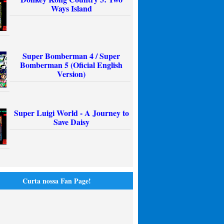
Ways Island
Super Bomberman 4 / Super
Bomberman 5 (Oficial English
Version)
Super Luigi World - A Journey to
Save Daisy
Curta nossa Fan Page!