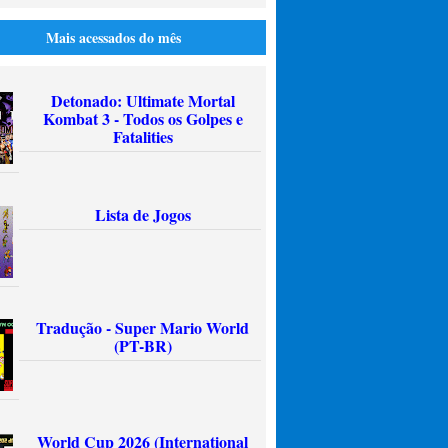
Mais acessados do mês
Detonado: Ultimate Mortal
Kombat 3 - Todos os Golpes e
Fatalities
Lista de Jogos
Tradução - Super Mario World
(PT-BR)
World Cup 2026 (International