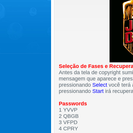
Seleção de Fases e Recuper
Antes da tela de copyright sum
mensagem que aparece e pres
pressionando
Select
você terá 
pressionando
Start
irá recupera
Passwords
1 YVVP
2 QBGB
3 VFPD
4 CPRY