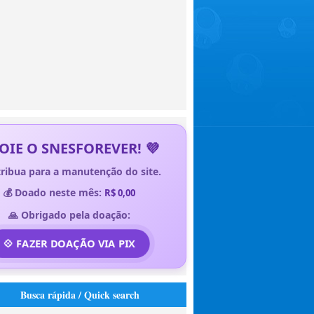
OIE O SNESFOREVER! 💜
ribua para a manutenção do site.
💰 Doado neste mês:
R$ 0,00
🙏 Obrigado pela doação:
💠 FAZER DOAÇÃO VIA PIX
Busca rápida / Quick search