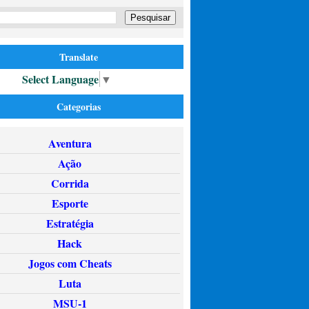
Translate
Select Language
▼
Categorias
Aventura
Ação
Corrida
Esporte
Estratégia
Hack
Jogos com Cheats
Luta
MSU-1