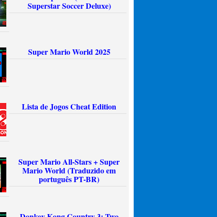
Superstar Soccer Deluxe)
Super Mario World 2025
Lista de Jogos Cheat Edition
Super Mario All-Stars + Super
Mario World (Traduzido em
português PT-BR)
Donkey Kong Country 3: Two