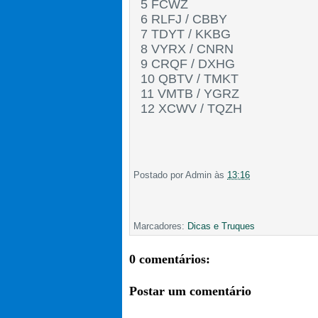
5 FCWZ
6 RLFJ / CBBY
7 TDYT / KKBG
8 VYRX / CNRN
9 CRQF / DXHG
10 QBTV / TMKT
11 VMTB / YGRZ
12 XCWV / TQZH
Postado por
Admin
às
13:16
Marcadores:
Dicas e Truques
0 comentários:
Postar um comentário