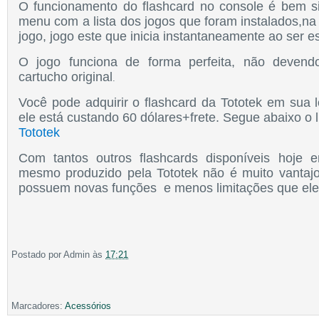
O funcionamento do flashcard no console é bem s
menu com a lista dos jogos que foram instalados,na
jogo, jogo este que inicia instantaneamente ao ser e
O jog
o func
iona de forma perfeita, n
ão deven
cartucho original
.
Voc
ê pode a
dquirir o flash
card da
T
otote
k
em
sua l
ele está custando 60 d
ólares+frete. Segue abai
xo o l
Totote
k
Com ta
nt
os outros flashcards disponíveis
hoje 
mesmo produzido pela Tototek não
é muito vantaj
possuem novas funções e menos limitações que ele
Postado por
Admin
às
17:21
Marcadores:
Acessórios