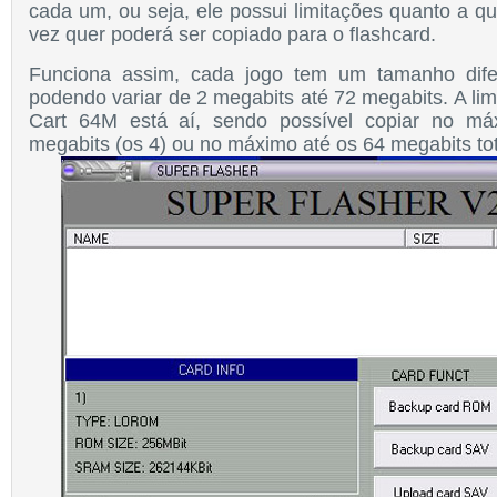
cada um, ou seja, ele possui limitações quanto a q
vez quer poderá ser copiado para o flashcard.
Funciona assi
m, cada jogo tem
um taman
h
o dif
podendo variar
de 2 megabits até 72 megabits.
A li
Cart 64M está a
í, sendo possível copiar no má
megabits
(os 4) ou no máx
imo até os 64 megabits to