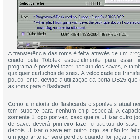
A transferência das roms
é feita através
de um pro
criado pela Tototek especialmente para essa fin
programa é possível fazer backup dos saves, e t
q
ualq
uer cartuchos de snes.
A velocidade de transf
pouco lenta, de
v
ido a
utilização da p
o
rta
DB25
que 
as
roms para o flashcard.
Como a maioria do flas
hcards disponíveis atu
alme
tem suporte para nenhum chip especial. A capaci
somente 1 jogo por vez, ca
so que
ira utilizar outro 
de save,
dever
á primeiro fazer o backu
p do save 
depois utilizar o save em outro j
ogo, se não
for fei
um jogo anterior ser
á perdido
qu
ando for jogar um 