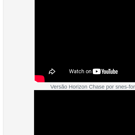
Versão Horizon
Chase
por snes-fo