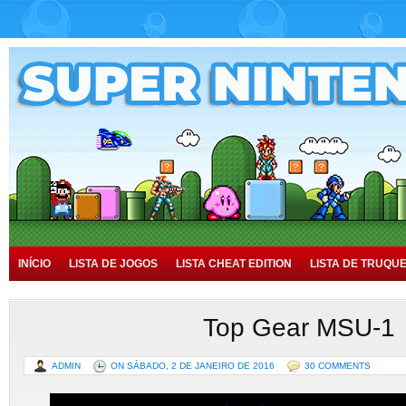
INÍCIO
LISTA DE JOGOS
LISTA CHEAT EDITION
LISTA DE TRUQU
TUTORIAIS
HISTÓRIA
Top Gear MSU-1
ADMIN
ON SÁBADO, 2 DE JANEIRO DE 2016
30 COMMENTS