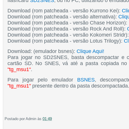
flashcard
SD2SNES
, ou no PC, utilizando o emulado
Download (rom patcheada - versão
Kurrono Kei
):
Cli
Download (rom patcheada -
versão alternativa
):
Cliq
Download (rom patcheada - versão Chase Horizon
):
Download (rom patcheada - versão Rock And Roll):
Download (rom patcheada - versão Kokomeri Stridr
)
Download (rom patcheada - versão Lotus Trilogy):
Cl
Download: (emulador bsnes):
Clique Aqui!
Para jogar no SD2SNES, basta descompactar e c
cartão SD. No SNES, vá até a pasta copiada no
"tg_msu1"
.
Para jogar pelo emulador
BSNES
, descompact
"tg_msu1"
presente dentro da pasta descompactada
Postado por
Admin
às
01:49