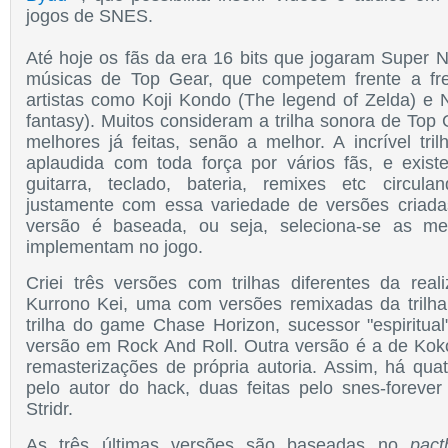
jogos de SNES.
Até hoje os fãs da era 16 bits que jogaram Super 
músicas de Top Gear, que competem frente a fr
artistas como Koji Kondo (The legend of Zelda) e
fantasy). Muitos consideram a trilha sonora de To
melhores já feitas, senão a melhor. A incrível tri
aplaudida com toda força por vários fãs, e exis
guitarra, teclado, bateria, remixes etc circula
justamente com essa variedade de versões criada
versão é baseada, ou seja, seleciona-se as me
implementam no jogo.
Criei três versões com trilhas diferentes da rea
Kurrono Kei, uma com versões remixadas da trilha 
trilha do game Chase Horizon, sucessor "espiritu
versão em Rock And Roll.
Outra versão é a de Koko
remasterizações de própria autoria.
Assim, há quat
pelo autor do hack, duas feitas pelo snes-forev
Stridr.
As três últimas versões são baseadas no
pact