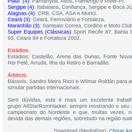
Piauí (4)
: Parnahyba, Altos, Flamengo e River-Pi.
Sergipe (4)
: Itabaiana, Confiança, Sergipe e Boca Jú
Alagoas (4)
: CRB, CSA, ASA e Murici.
Ceará (3)
: Ceará, Ferroviário e Fortaleza.
Maranhão
(3)
: Sampaio Correa, Cordino e Moto Club
Super Equipes (Clássicas)
Sport Recife 87, Bahia 8
93, Ceara 94 e Fortaleza 2002.
Estádios:
Estádios: Castelão, Arena das Dunas, Fonte Nov
Rei Pelé, Arruda, Ilha do Retiro e Barradão.
Árbitros:
Bassols, Sandro Meira Ricci e Wilmar Roldán para 
simular partidas internacionais.
Sem dúvidas, este é mais um excelente trabalh
grupo
AllStarRomHacker, sempre mostrando o seu a
campeonato do Nordeste e que, muitas vezes, n
devida das demais regiões, sobretudo na região sude
Download (MediaFire):
Clique Aq