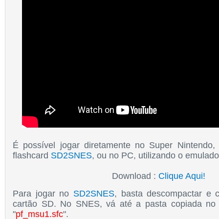
É possível jogar diretamente no Super Nintendo
flashcard
SD2SNES
, ou no PC, utilizando o emulad
Download :
Clique Aqui!
Para jogar no
SD2SNES
, basta descompactar e c
cartão SD. No SNES, vá até a pasta copiada no
"
pf_msu1.sfc
".