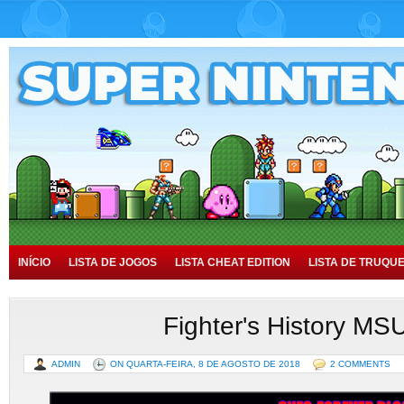
INÍCIO
LISTA DE JOGOS
LISTA CHEAT EDITION
LISTA DE TRUQU
TUTORIAIS
HISTÓRIA
Fighter's History MS
ADMIN
ON QUARTA-FEIRA, 8 DE AGOSTO DE 2018
2 COMMENTS