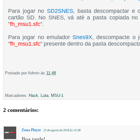
Para jogar no
SD2SNES
, basta descompactar e c
cartão SD. No SNES, vá até a pasta copiada no
"
fh_msu1.sfc
".
Para jogar no emulador
Snes9X
, descompacte o j
"
fh_msu1.sfc
" presente dentro da pasta descompact
Postado por
Admin
às
11:48
Marcadores:
Hack
,
Luta
,
MSU-1
2 comentários:
Zona Player
25 de agosto de 2018 às 14:38
Boa tarde!