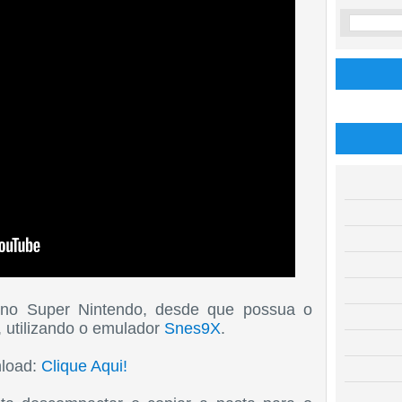
e no Super Nintendo, desde que possua o
, utilizando o emulador
Snes9X
.
load:
Clique Aqui!