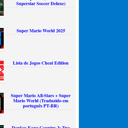
Superstar Soccer Deluxe)
Super Mario World 2025
Lista de Jogos Cheat Edition
Super Mario All-Stars + Super
Mario World (Traduzido em
português PT-BR)
Donkey Kong Country 3: Two