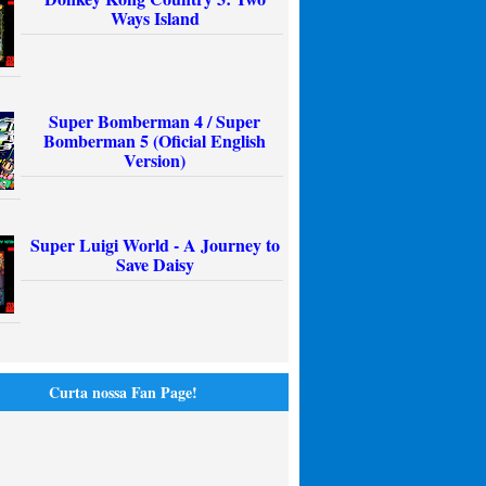
Ways Island
Super Bomberman 4 / Super
Bomberman 5 (Oficial English
Version)
Super Luigi World - A Journey to
Save Daisy
Curta nossa Fan Page!