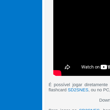
É possível jogar diretament
flashcard
SD2SNES
, ou no PC
Down