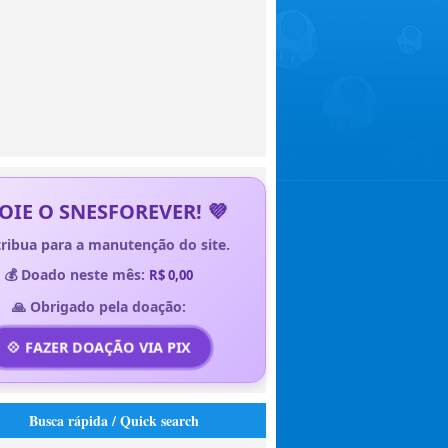
OIE O SNESFOREVER! 💜
ribua para a manutenção do site.
💰 Doado neste mês:
R$ 0,00
🙏 Obrigado pela doação:
💠 FAZER DOAÇÃO VIA PIX
Busca rápida / Quick search