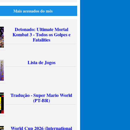
Mais acessados do mês
Detonado: Ultimate Mortal
Kombat 3 - Todos os Golpes e
Fatalities
Lista de Jogos
Tradução - Super Mario World
(PT-BR)
World Cup 2026 (International