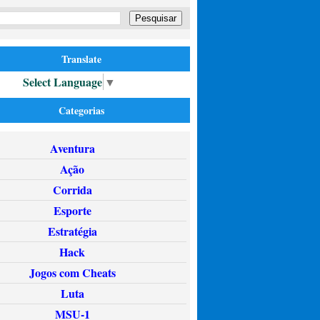
Translate
Select Language
▼
Categorias
Aventura
Ação
Corrida
Esporte
Estratégia
Hack
Jogos com Cheats
Luta
MSU-1