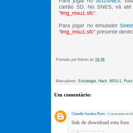
Para jogar no
SD2SNES
, ba
cartão SD. No SNES, vá até 
"
lmg_msu1.sfc
".
Para jogar no emulador
Snes
"
lmg_msu1.sfc
" presente dent
Postado por
Admin
às
19:39
Marcadores:
Estratégia
,
Hack
,
MSU-1
,
Puzz
Um comentário:
Claudio Saraiva Peres
21 de novembro de 20
link de download esta fora