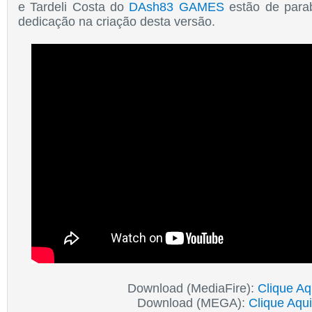
e Tardeli Costa do
DAsh83 GAMES
estão de para
dedicação na criação desta versão.
Download (MediaFire):
Clique Aq
Download (MEGA):
Clique Aqui