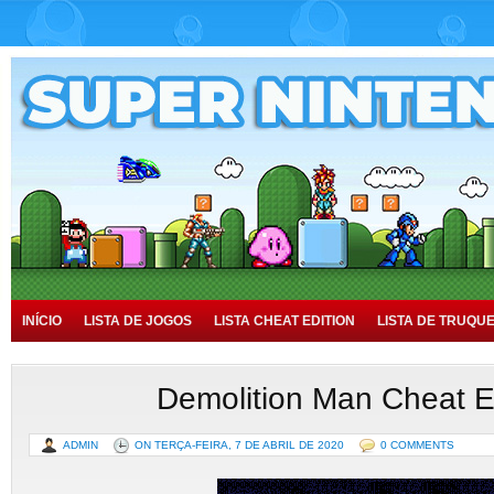
INÍCIO
LISTA DE JOGOS
LISTA CHEAT EDITION
LISTA DE TRUQU
TUTORIAIS
HISTÓRIA
Demolition Man Cheat E
ADMIN
ON TERÇA-FEIRA, 7 DE ABRIL DE 2020
0 COMMENTS