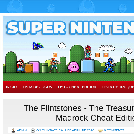
INÍCIO
LISTA DE JOGOS
LISTA CHEAT EDITION
LISTA DE TRUQU
TUTORIAIS
HISTÓRIA
The Flintstones - The Treasur
Madrock Cheat Editi
ADMIN
ON QUINTA-FEIRA, 9 DE ABRIL DE 2020
0 COMMENTS