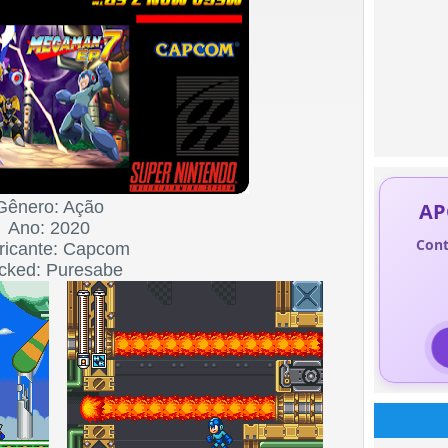
Gênero: Ação
AP
Ano: 2020
Cont
ricante: Capcom
cked: Puresab
e