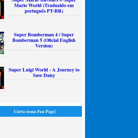
Mario World (Traduzido em
português PT-BR)
Super Bomberman 4 / Super
Bomberman 5 (Oficial English
Version)
Super Luigi World - A Journey to
Save Daisy
Curta nossa Fan Page!