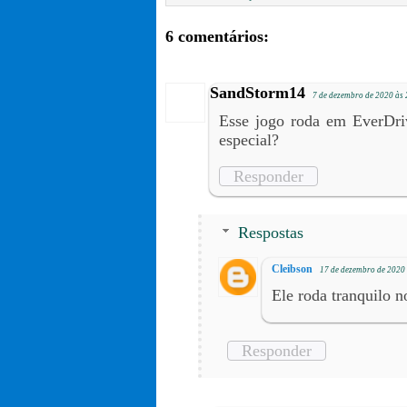
6 comentários:
SandStorm14
7 de dezembro de 2020 às
Esse jogo roda em EverDri
especial?
Responder
Respostas
Cleibson
17 de dezembro de 2020 
Ele roda tranquilo 
Responder