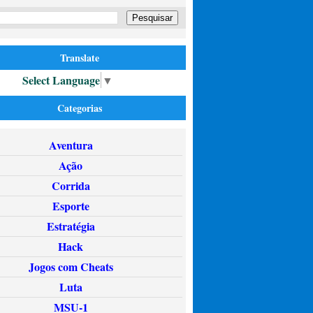
Translate
Select Language
▼
Categorias
Aventura
Ação
Corrida
Esporte
Estratégia
Hack
Jogos com Cheats
Luta
MSU-1