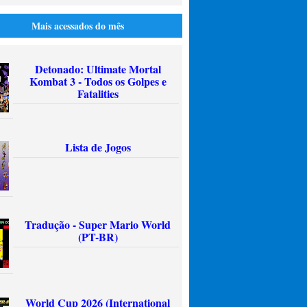
Mais acessados do mês
Detonado: Ultimate Mortal
Kombat 3 - Todos os Golpes e
Fatalities
Lista de Jogos
Tradução - Super Mario World
(PT-BR)
World Cup 2026 (International