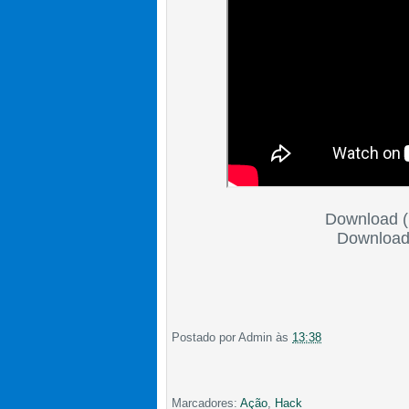
Download (
Downloa
Postado por
Admin
às
13:38
Marcadores:
Ação
,
Hack