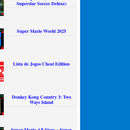
Superstar Soccer Deluxe)
Super Mario World 2025
Lista de Jogos Cheat Edition
Donkey Kong Country 3: Two
Ways Island
Super Mario All-Stars + Super