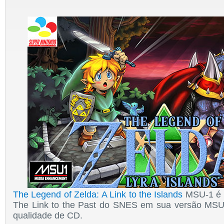
The Legend of Zelda: A Link to the Islands
MSU-1
é 
The Link to the Past do SNES em sua versão MS
qualidade de CD.