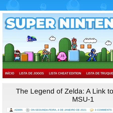
INÍCIO
LISTA DE JOGOS
LISTA CHEAT EDITION
LISTA DE TRUQU
TUTORIAIS
HISTÓRIA
The Legend of Zelda: A Link to
MSU-1
ADMIN
ON SEGUNDA-FEIRA, 4 DE JANEIRO DE 2021
3 COMMENTS