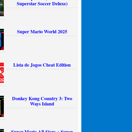
Superstar Soccer Deluxe)
Super Mario World 2025
Lista de Jogos Cheat Edition
Donkey Kong Country 3: Two
Ways Island
Super Mario All-Stars + Super