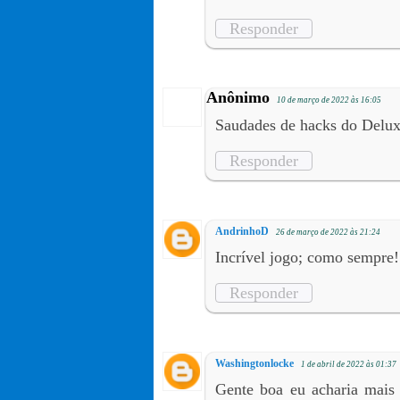
Responder
Anônimo
10 de março de 2022 às 16:05
Saudades de hacks do Delux
Responder
AndrinhoD
26 de março de 2022 às 21:24
Incrível jogo; como sempre!
Responder
Washingtonlocke
1 de abril de 2022 às 01:37
Gente boa eu acharia mais 