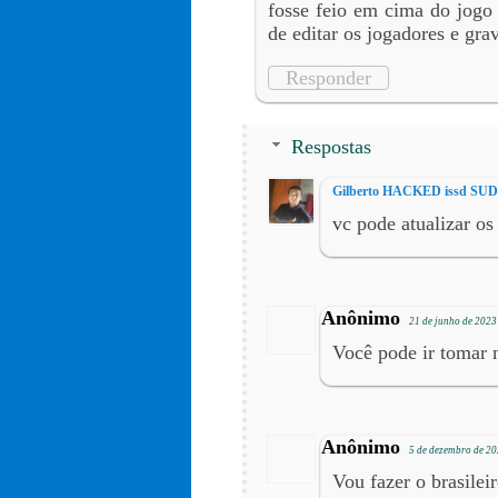
fosse feio em cima do jogo 
de editar os jogadores e gra
Responder
Respostas
Gilberto HACKED issd S
vc pode atualizar os
Anônimo
21 de junho de 2023
Você pode ir tomar 
Anônimo
5 de dezembro de 20
Vou fazer o brasilei