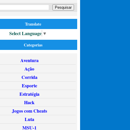
Translate
Select Language
▼
Categorias
Aventura
Ação
Corrida
Esporte
Estratégia
Hack
Jogos com Cheats
Luta
MSU-1