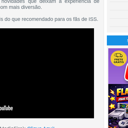
 novidades que deixam a experiência de
com mais diversão.
ais do que recomendado para os fãs de ISS.