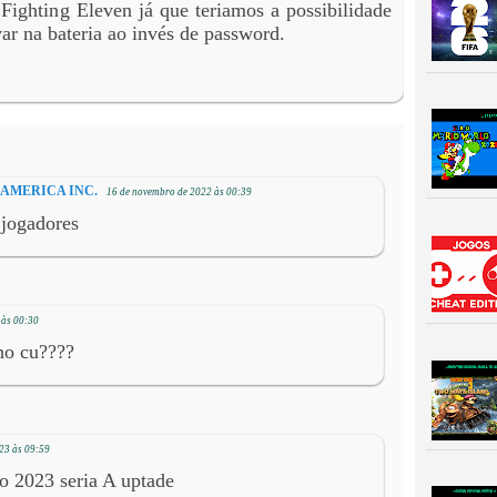
Fighting Eleven já que teriamos a possibilidade
var na bateria ao invés de password.
UDAMERICA INC.
16 de novembro de 2022 às 00:39
 jogadores
 às 00:30
no cu????
23 às 09:59
ro 2023 seria A uptade