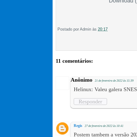
Download (
Postado por
Admin
às
20:17
11 comentários:
Anônimo
21 de fevereiro de 2022 às 15:39
Helinux: Valeu galera SNES
Responder
Regis
27 de fevereiro de 2022 às 10:41
Postem tambem a versão 202