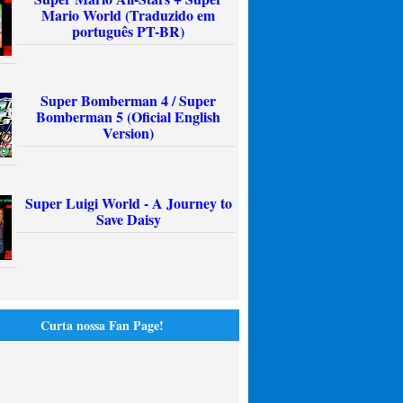
Mario World (Traduzido em
português PT-BR)
Super Bomberman 4 / Super
Bomberman 5 (Oficial English
Version)
Super Luigi World - A Journey to
Save Daisy
Curta nossa Fan Page!