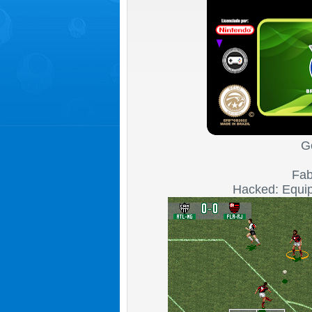
G
Fab
Hacked: Equip