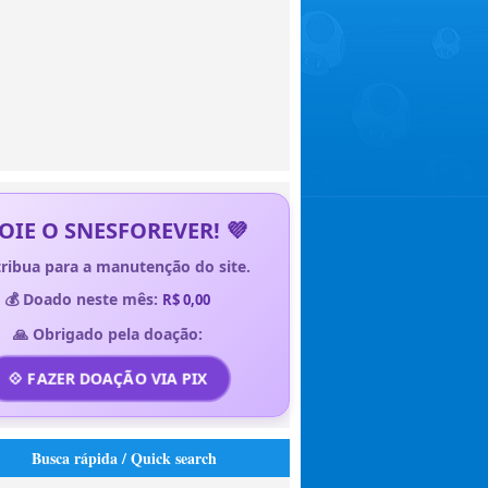
OIE O SNESFOREVER! 💜
ribua para a manutenção do site.
💰 Doado neste mês:
R$ 0,00
🙏 Obrigado pela doação:
💠 FAZER DOAÇÃO VIA PIX
Busca rápida / Quick search