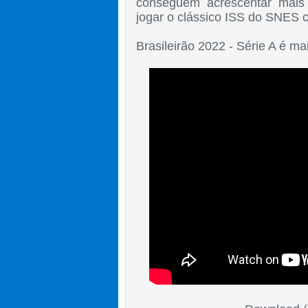
conseguem acrescentar mais
jogar o clássico ISS do SNES 
Brasileirão 2022 - Série A é m