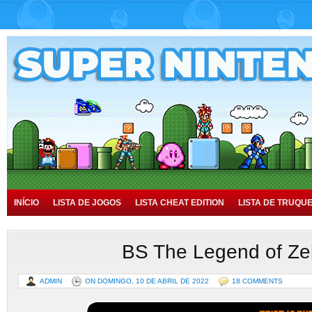
INÍCIO
LISTA DE JOGOS
LISTA CHEAT EDITION
LISTA DE TRUQU
TUTORIAIS
HISTÓRIA
BS The Legend of Ze
ADMIN
ON DOMINGO, 10 DE ABRIL DE 2022
18 COMMENTS