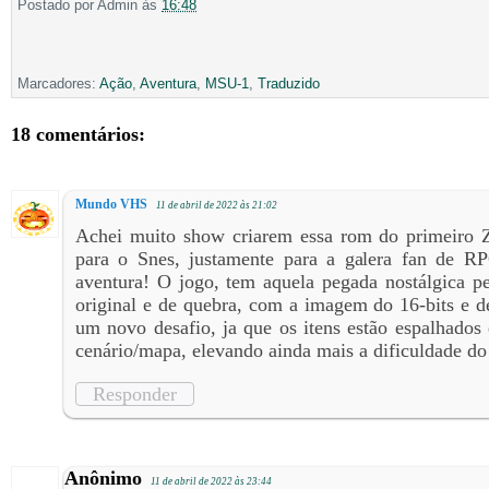
Postado por
Admin
às
16:48
Marcadores:
Ação
,
Aventura
,
MSU-1
,
Traduzido
18 comentários:
Mundo VHS
11 de abril de 2022 às 21:02
Achei muito show criarem essa rom do primeiro Z
para o Snes, justamente para a galera fan de R
aventura! O jogo, tem aquela pegada nostálgica pe
original e de quebra, com a imagem do 16-bits e 
um novo desafio, ja que os itens estão espalhados 
cenário/mapa, elevando ainda mais a dificuldade do 
Responder
Anônimo
11 de abril de 2022 às 23:44