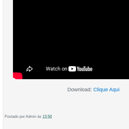
Download:
Clique Aqui
Postado por
Admin
às
13:50