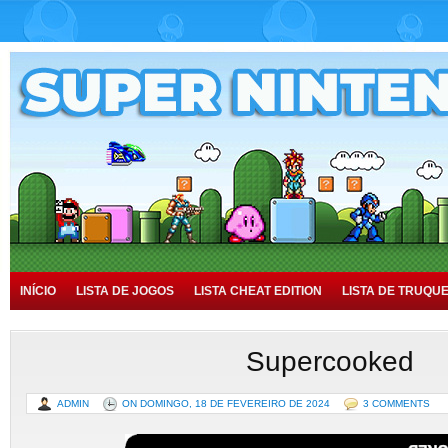
INÍCIO
LISTA DE JOGOS
LISTA CHEAT EDITION
LISTA DE TRUQU
TUTORIAIS
HISTÓRIA
Supercooked
ADMIN
ON DOMINGO, 18 DE FEVEREIRO DE 2024
3 COMMENTS