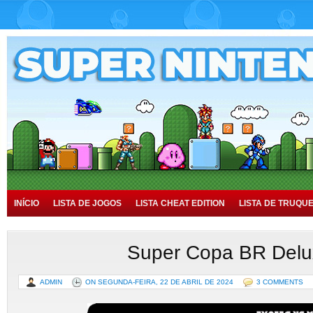
INÍCIO
LISTA DE JOGOS
LISTA CHEAT EDITION
LISTA DE TRUQU
TUTORIAIS
HISTÓRIA
Super Copa BR Delu
ADMIN
ON SEGUNDA-FEIRA, 22 DE ABRIL DE 2024
3 COMMENTS