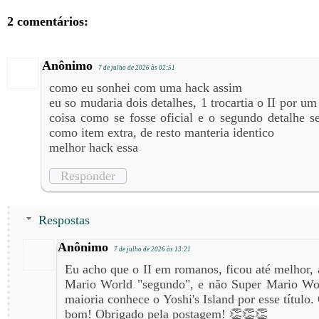
2 comentários:
Anônimo
7 de julho de 2026 às 02:51
como eu sonhei com uma hack assim
eu so mudaria dois detalhes, 1 trocartia o II por um
coisa como se fosse oficial e o segundo detalhe se
como item extra, de resto manteria identico
melhor hack essa
Responder
Respostas
Anônimo
7 de julho de 2026 às 13:21
Eu acho que o II em romanos, ficou até melhor,
Mario World "segundo", e não Super Mario Wor
maioria conhece o Yoshi's Island por esse título
bom! Obrigado pela postagem! 👏👏👏